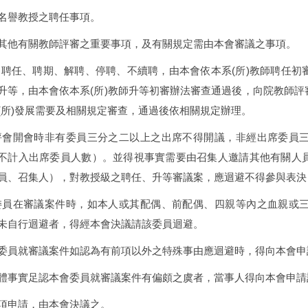
名譽教授之聘任事項。
其他有關教師評審之重要事項，及有關規定需由本會審議之事項。
之聘任、聘期、解聘、停聘、不續聘，由本會依本
系
(
所
)
教師聘任初
升等，由本會依本
系
(
所
)
教師升等初審辦法審查通過後，向院教師評
(
所
)
發展需要及相關規定審查，通過後依相關規定辦理。
評會開會時非有委員三分之二以上之出席不得開議，非經出席委員
不計入出席委員人數）。並得視事實需要由召集人邀請其他有關人
員、召集人），對教授級之聘任、升等審議案，應迴避不得參與表決
委員在審議案件時，如本人或其配偶、前配偶、四親等內之血親或
未自行迴避者，得經本會決議請該委員迴避。
委員就審議案件如認為有前項以外之特殊事由應迴避時，得向本會申
體事實足認本會委員就審議案件有偏頗之虞者，當事人得向本會申請
項申請，由本會決議之。