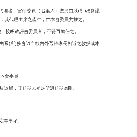
代理者，當然委員（召集人）應另由系
(
所
)
務會議
，其代理主席之產生，由本會委員共推之。
院、校級教評會委員者，不得再擔任之。
由系
(
所
)
務會議自校內外選聘專長相近之教授或本
本會委員。
員遞補，其任期以補足所遺任期為限。
定等事項。