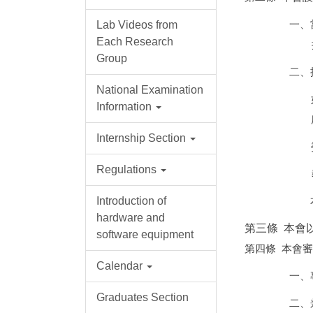
一、
Lab Videos from
Each Research
Group
二、
National Examination
Information
Internship Section
Regulations
Introduction of
hardware and
第三條 本
會
software equipment
第四條 本會
Calendar
一、
Graduates Section
二、