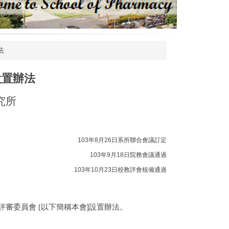
法
設置辦法
究所
103
年
8
月
26
日系所聯合會議訂定
103
年
9
月
18
日院務會議通過
103
年
10
月
23
日校教評會核備通過
評審委員會 [
以下簡稱本會]設置辦法。