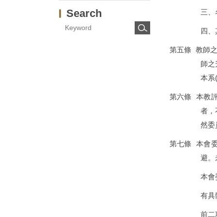
Search
三、
四、
第五條 教師
師之
本
系
第六條 本教
者，
然委
第七條 本會
避。
本會
有具
前二