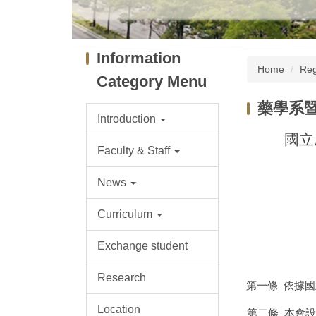
Information
Home
Reg
Category Menu
藥學系
Introduction
國立
Faculty & Staff
News
Curriculum
Exchange student
Research
第一條
依據國
Location
第二條
本會設