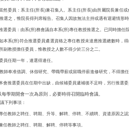
當然委員：系主任
(
所長
)
兼召集人。系主任
(
所長
)
由所屬院長兼任或
推選之，惟院長得列席報告。召集人因故無法主持或遇有迴避情形時
推選委員：由系
(
所
)
務會議自本系
(
所
)
專任教授推選之。已同時擔任
如本系
(
所
)
符合推選委員遴選資格之專任教授未達應推選總數時，得
所副教授擔任委員，惟教授之人數不得少於三分之二。
委員任期一年，連選得連任。
教師奉准借調、休假研究、帶職帶薪或留職停薪進修研究，不得擔任
本會推選委員在任期中出缺，由候補委員遞補後不足時，另行推選委
以每學期開會一次為原則，必要時得召開臨時會議。
審議下列事項：
專任教師之聘任、聘期、升等、解聘、停聘、不續聘、資遣原因之認
兼任教師之聘任、聘期、解聘、停聘等事項。