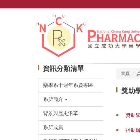
跳
到
主
要
內
容
區
資訊分類清單
首頁
藥學系十週年系慶專區
獎助
系所簡介
背景與歷史沿革
獎助
系所成員
補助