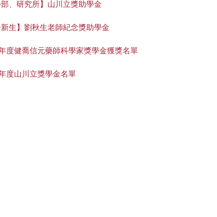
學部、研究所】山川立獎助學金
一新生】劉秋生老師紀念獎助學金
學年度健喬信元藥師科學家獎學金獲獎名單
學年度山川立獎學金名單
大學路1號成杏校區醫學院六樓 | 電話：06-2353535 轉 6800｜傳真：06
tw | 信箱：em76800@email.ncku.edu.tw | Webex線上會議室網址：https://n
© 2018 NCKU Website