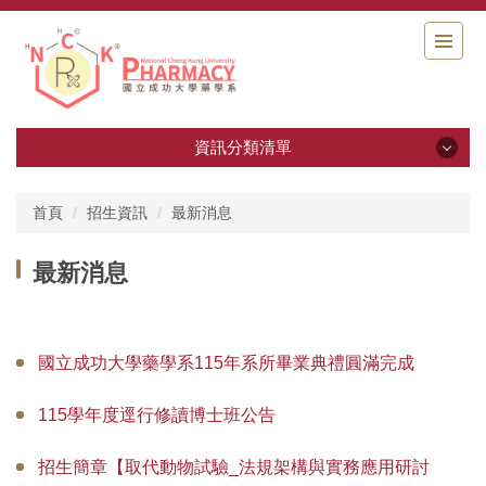
跳
到
主
要
內
容
資訊分類清單
區
資訊分類清單
首頁
招生資訊
最新消息
藥學系十週年系慶專區
最新消息
系所簡介
背景與歷史沿革
國立成功大學藥學系115年系所畢業典禮圓滿完成
系所成員
115學年度逕行修讀博士班公告
系所教師實驗室介紹影片
招生簡章【取代動物試驗_法規架構與實務應用研討