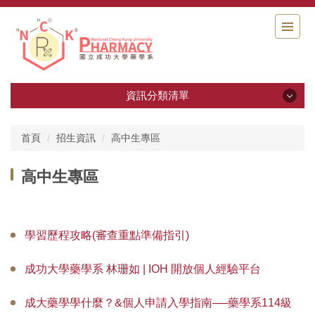
跳
到
主
要
內
容
資訊分類清單
區
資訊分類清單
首頁
招生資訊
高中生專區
藥學系十週年系慶專區
高中生專區
系所簡介
背景與歷史沿革
學習歷程攻略(審查重點準備指引)
系所成員
成功大學藥學系 林珊如 | IOH 開放個人經驗平台
系所教師實驗室介紹影片
成大藥學學什麼？&個人申請入學指南──藥學系114級