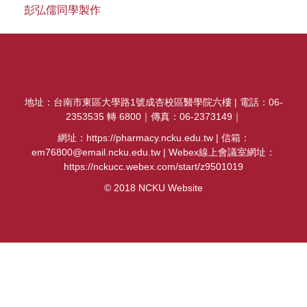
彭弘儒同學製作
課程資訊
招生資訊
系所位置圖
地址：台南市東區大學路1號成杏校區醫學院六樓 | 電話：06-
實習專區
2353535 轉 6800｜傳真：06-2373149｜
獎助學金及補助辦法
網址：https://pharmacy.ncku.edu.tw | 信箱：
em76800@email.ncku.edu.tw | Webex線上會議室網址：
軟硬體設備介紹
https://nckucc.webex.com/start/z9501019
© 2018 NCKU Website
成大藥學系系刊
建教合作
海外交流
國考資訊