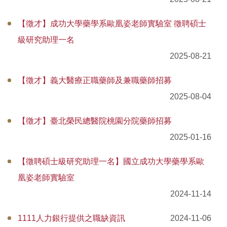
課程資訊
【徵才】成功大學藥學系歐凰姿老師實驗室 徵聘碩士
招生資訊
級研究助理一名
系所位置圖
2025-08-21
實習專區
【徵才】義大醫療正職藥師及兼職藥師招募
2025-08-04
獎助學金及補助辦法
【徵才】臺北榮民總醫院桃園分院藥師招募
軟硬體設備介紹
2025-01-16
成大藥學系系刊
【徵聘碩士級研究助理一名】國立成功大學藥學系歐
建教合作
凰姿老師實驗室
海外交流
2024-11-14
國考資訊
1111人力銀行提供之職缺資訊
2024-11-06