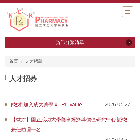
跳
到
主
要
內
容
資訊分類清單
區
資訊分類清單
首頁
人才招募
藥學系十週年系慶專區
人才招募
系所簡介
背景與歷史沿革
[徵才]加入成大藥學 x TPE value
2026-04-27
系所成員
【徵才】國立成功大學藥事經濟與價值研究中心 誠徵
兼任助理一名
系所教師實驗室介紹影片
2025-08-21