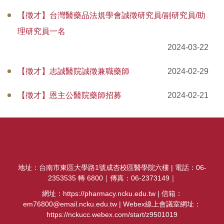
相關法規
【徵才】台灣醫藥品法規學會誠徵研究員/副研究員/助
人才招募
理研究員一名
2024-03-22
活動紀實與照片
【徵才】志誠醫院誠徵兼職藥師
2024-02-29
常用表單
【徵才】恩主公醫院藥師招募
2024-02-21
行事曆
畢業生專區
醫學院藥學系臨床校外實習委員會設置要點
地址：台南市東區大學路1號成杏校區醫學院六樓 | 電話：06-
2353535 轉 6800｜傳真：06-2373149｜
網址：https://pharmacy.ncku.edu.tw | 信箱：
em76800@email.ncku.edu.tw | Webex線上會議室網址：
https://nckucc.webex.com/start/z9501019