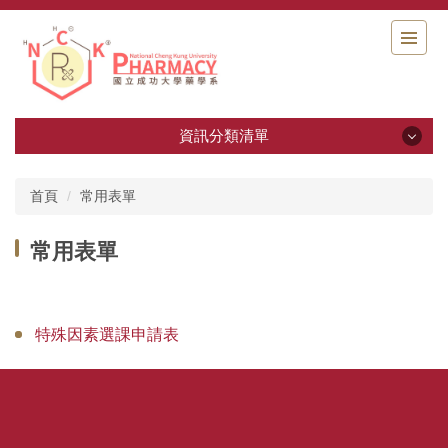
跳
到
主
要
內
容
資訊分類清單
區
資訊分類清單
首頁
常用表單
藥學系十週年系慶專區
常用表單
系所簡介
背景與歷史沿革
特殊因素選課申請表
系所成員
系所教師實驗室介紹影片