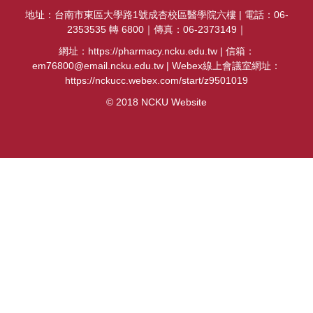
課程資訊
地址：台南市東區大學路1號成杏校區醫學院六樓 | 電話：06-
2353535 轉 6800｜傳真：06-2373149｜
招生資訊
網址：https://pharmacy.ncku.edu.tw | 信箱：
em76800@email.ncku.edu.tw | Webex線上會議室網址：
系所位置圖
https://nckucc.webex.com/start/z9501019
© 2018 NCKU Website
實習專區
獎助學金及補助辦法
軟硬體設備介紹
成大藥學系系刊
建教合作
海外交流
國考資訊