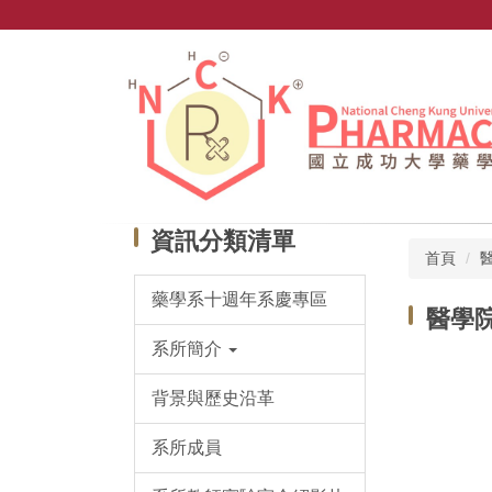
跳
到
主
要
內
容
區
資訊分類清單
首頁
藥學系十週年系慶專區
醫學
系所簡介
背景與歷史沿革
系所成員