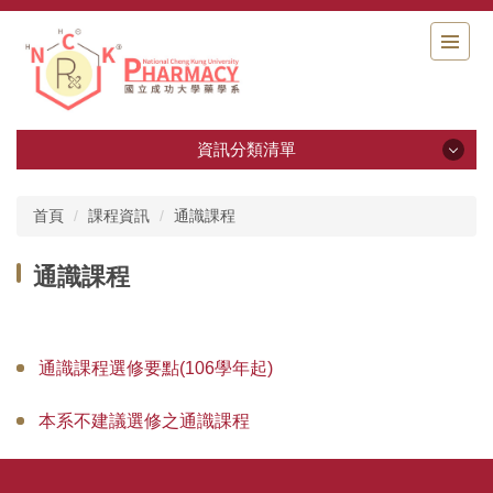
跳
到
主
要
內
容
資訊分類清單
區
資訊分類清單
首頁
課程資訊
通識課程
藥學系十週年系慶專區
通識課程
系所簡介
背景與歷史沿革
通識課程選修要點(106學年起)
系所成員
本系不建議選修之通識課程
系所教師實驗室介紹影片