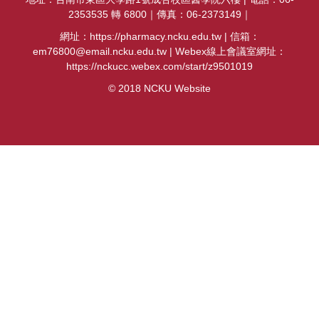
2353535 轉 6800｜傳真：06-2373149｜
網址：https://pharmacy.ncku.edu.tw | 信箱：
em76800@email.ncku.edu.tw | Webex線上會議室網址：
https://nckucc.webex.com/start/z9501019
© 2018 NCKU Website