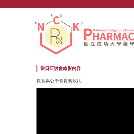
跳
到
主
要
內
容
區
當日研討會錄影內容
長官與公學會貴賓致詞