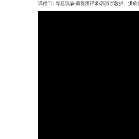
議程四 : 專題演講-藥從哪裡來/郭賓崇教授、洪