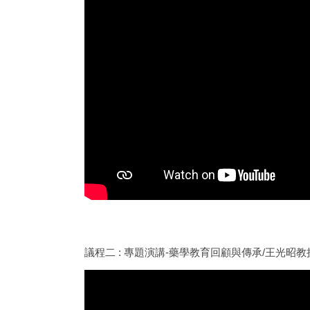
議程二 : 專題演講-藥學教育回顧與傳承/王光昭