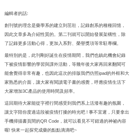
編輯者的話:
創刊號的理念是藥學系的建立到茁壯，記錄創系的種種回憶，
因此文章多為介紹性質的。第二刊就可以開始發展架構性，除
了記錄更多活動心得，更加入系對、榮譽獎項等常駐專欄。
最特別的是，此刊剛好誕生在疫情期間，我們也鎮此機會紀錄
下被疫情影響的學習與課外活動，等幾年後大家再回來翻閱可
能會覺得非常有趣，也因此這次的排版我們仿照ipad的外框和大
家熟悉的介面，讓大家有閱讀電子書的感覺，呼應疫情生活下
大家增加3C產品的使用時間及頻率。
這回期待大家能從字裡行間感受到我們系上活潑有趣的氛圍，
讓文字陪你度過這段被疫情打擾的時光吧 ! 事不宜遲，只要拿出
手機掃描書頁間的QR Code，就可以看見不可錯過的神祕內容
喔! 快來一起探究成藥的點點滴滴吧~