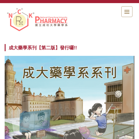
跳
到
主
要
內
容
區
成大藥學系刊【第二版】發行囉!!