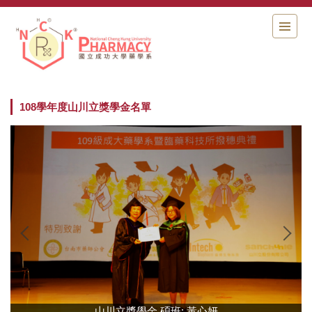
跳
到
主
要
內
容
區
108學年度山川立獎學金名單
山川立獎學金 碩班: 黃心妍