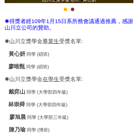
✺得獎者經109年1月15日系所務會議通過推薦，感謝
山川立公司的贊助。
✺山川立獎學金
畢業生
受獎名單:
黃心妍
同學 (碩班)
廖唯甄
同學 (碩班)
✺山川立獎學金
在學生
受獎名單:
戴弈山
同學 (大學部四年級)
林崇舜
同學 (大學部四年級)
廖旭晨
同學 (大學部三年級)
陳乃瑜
同學 (博班)